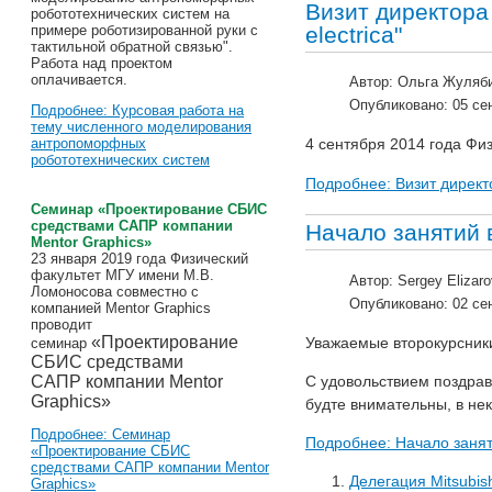
Визит директора 
робототехнических систем на
electrica"
примере роботизированной руки с
тактильной обратной связью".
Работа над проектом
оплачивается.
Автор:
Ольга Жуляб
Опубликовано: 05 се
Подробнее: Курсовая работа на
тему численного моделирования
антропоморфных
4 сентября 2014 года Фи
робототехнических систем
Подробнее: Визит директор
Cеминар «Проектирование СБИС
средствами САПР компании
Начало занятий 
Mentor Graphics»
23 января 2019 года Физический
факультет МГУ имени М.В.
Автор:
Sergey Elizaro
Ломоносова совместно с
Опубликовано: 02 се
компанией Mentor Graphics
проводит
«Проектирование
Уважаемые второкурсник
семинар
СБИС средствами
С удовольствием поздрав
САПР компании Mentor
Graphics»
будте внимательны, в не
Подробнее: Cеминар
Подробнее: Начало занят
«Проектирование СБИС
средствами САПР компании Mentor
Делегация Mitsubis
Graphics»