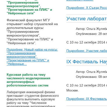
"Программирование
микроконтроллеров",
Подробнее: X Съезд Росс
"Проектирование на ПЛИС" и
"Нейронные сети"
Участие лаборат
Физический факультет МГУ
открывает набор слушателей на
дополнительные курсы:
Автор:
Ольга Жуляб
"П
рограммирование
Опубликовано: 28 ок
микроконтроллеров",
"П
роектирование на ПЛИС" и
С 10 по 12 октября 2014 
"Нейронные сети".
Подробнее: Новый набор на курсы:
Подробнее: Участие лабо
"Программирование
микроконтроллеров",
"Проектирование на ПЛИС" и
IX Фестиваль На
"Нейронные...
Автор:
Ольга Жуляб
Курсовая работа на тему
Опубликовано: 09 ок
численного моделирования
антропоморфных
С 10 по 12 октября 2014
робототехнических систем
Москве.
Лаборатория инженерной физики
приглашает студентов физического
Подробнее: IX Фестиваль
факультета выполнить курсовую
работу на тему "Численное
моделирование антропоморфных