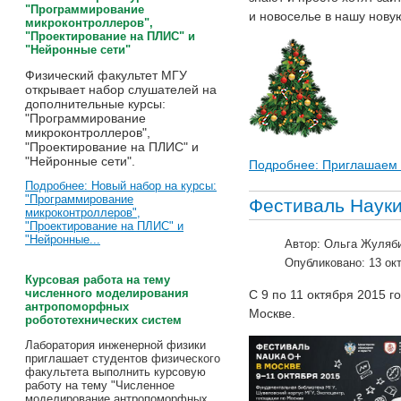
"Программирование
и новоселье в нашу нов
микроконтроллеров",
"Проектирование на ПЛИС" и
"Нейронные сети"
Физический факультет МГУ
открывает набор слушателей на
дополнительные курсы:
"П
рограммирование
микроконтроллеров",
"П
роектирование на ПЛИС" и
"Нейронные сети".
Подробнее: Приглашаем н
Подробнее: Новый набор на курсы:
"Программирование
Фестиваль Науки
микроконтроллеров",
"Проектирование на ПЛИС" и
"Нейронные...
Автор:
Ольга Жуляб
Опубликовано: 13 ок
Курсовая работа на тему
численного моделирования
С 9 по 11 октября 2015 
антропоморфных
Москве.
робототехнических систем
Лаборатория инженерной физики
приглашает студентов физического
факультета выполнить курсовую
работу на тему "Численное
моделирование антропоморфных