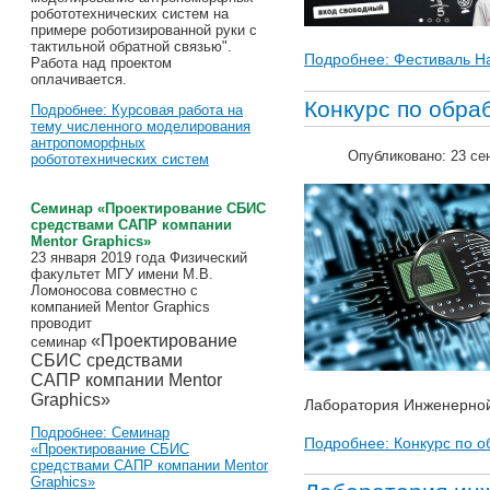
робототехнических систем на
примере роботизированной руки с
тактильной обратной связью".
Подробнее: Фестиваль Н
Работа над проектом
оплачивается.
Конкурс по обра
Подробнее: Курсовая работа на
тему численного моделирования
антропоморфных
Опубликовано: 23 се
робототехнических систем
Cеминар «Проектирование СБИС
средствами САПР компании
Mentor Graphics»
23 января 2019 года Физический
факультет МГУ имени М.В.
Ломоносова совместно с
компанией Mentor Graphics
проводит
«Проектирование
семинар
СБИС средствами
САПР компании Mentor
Graphics»
Лаборатория Инженерной
Подробнее: Cеминар
Подробнее: Конкурс по о
«Проектирование СБИС
средствами САПР компании Mentor
Graphics»