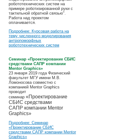
робототехнических систем на
примере роботизированной руки с
тактильной обратной связью".
Работа над проектом
оплачивается.
Подробнее: Курсовая работа на
тему численного моделирования
антропоморфных
робототехнических систем
Cеминар «Проектирование СБИС
средствами САПР компании
Mentor Graphics»
23 января 2019 года Физический
факультет МГУ имени М.В.
Ломоносова совместно с
компанией Mentor Graphics
проводит
«Проектирование
семинар
СБИС средствами
САПР компании Mentor
Graphics»
Подробнее: Cеминар
«Проектирование СБИС
средствами САПР компании Mentor
Graphics»